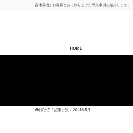
コ
ナ
宮地電機がお客様と共に創り上げた導入事例を紹介します。
ン
ビ
テ
ゲ
ン
ー
ツ
シ
へ
ョ
ス
ン
HOME
キ
に
ッ
移
プ
動
HOME
記事一覧
2014年5月