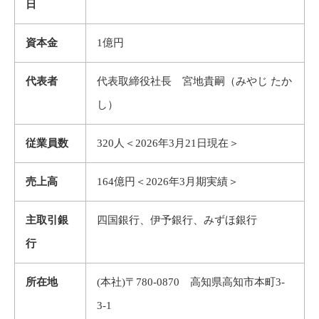
日
資本金
1億円
代表者
代表取締役社長 宮地貴嗣（みやじ たか
し）
従業員数
320人＜2026年3月21日現在＞
売上高
164億円＜2026年3月期実績＞
主取引銀
四国銀行、伊予銀行、みずほ銀行
行
所在地
(本社)〒780-0870 高知県高知市本町3-
3-1