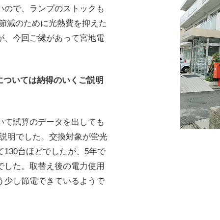
いので、ランプのストックも
費節減のために光熱費を抑えた
が、今回ご縁があって宮地電
については納得のいくご説明
いて試算のデータを出しても
う説明でした。交換対象が蛍光
130台ほどでしたが、5年で
でした。取替え後の電力使用
う少し節電できているようで