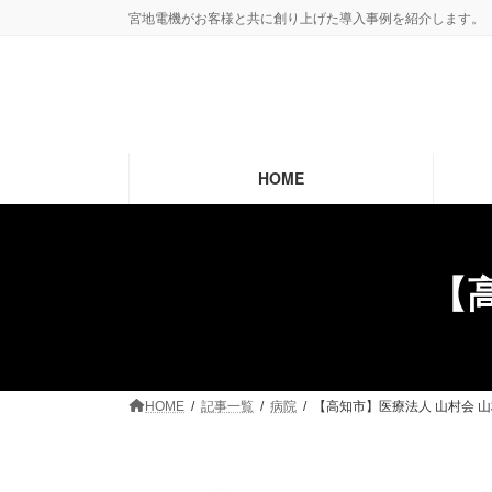
コ
ナ
宮地電機がお客様と共に創り上げた導入事例を紹介します。
ン
ビ
テ
ゲ
ン
ー
ツ
シ
へ
ョ
ス
ン
HOME
キ
に
ッ
移
プ
動
【
HOME
記事一覧
病院
【高知市】医療法人 山村会 