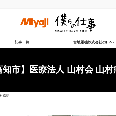
記事一覧
宮地電機株式会社のHPへ
高知市】医療法人 山村会 山村
山村病院