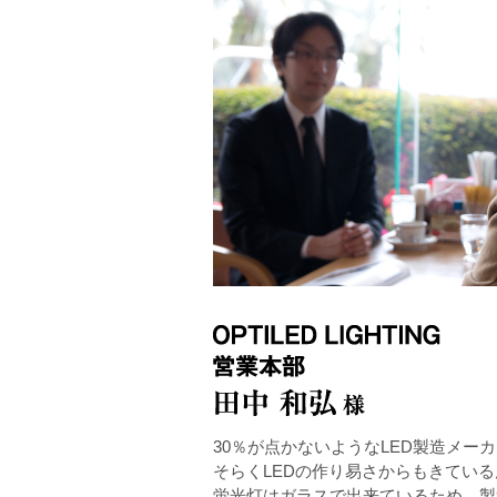
30％が点かないようなLED製造メー
そらくLEDの作り易さからもきてい
蛍光灯はガラスで出来ているため、製